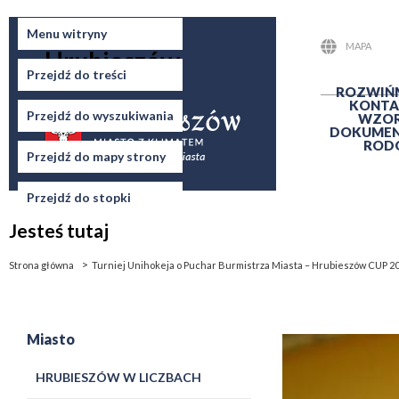
Miasto
Menu witryny
MAPA
Hrubieszów
STRONY
Przejdź do treści
ROZWIŃ
KONTA
Przejdź do wyszukiwania
WZO
DOKUME
ROD
Przejdź do mapy strony
Przejdź do stopki
Jesteś tutaj
Strona główna
Turniej Unihokeja o Puchar Burmistrza Miasta – Hrubieszów CUP 2
Miasto
HRUBIESZÓW W LICZBACH