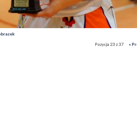
 obrazek
Pozycja 23 z 37
« P