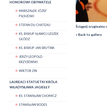
HONOROWI OBYWATELE
MARSZAŁEK JÓZEF
PIŁSUDSKI
STEFAN DU CHATEAU
Ściągnij oryginalny
KS. BISKUP SŁAWOJ LESZEK
« Back to gallery
GŁÓDŹ
KS. BISKUP JAN ŚRUTWA
JERZY LEOPOLD
KRZYŻEWSKI
WIKTOR ZIN
LAUREACI STATUETKI KRÓLA
WŁADYSŁAWA JAGIEŁŁY
KS. STANISŁAW CHOMICZ
STANISŁAW BODES