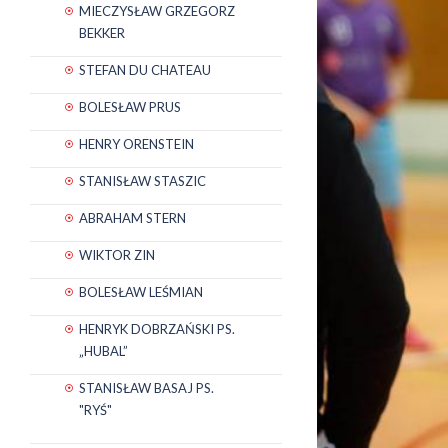
MIECZYSŁAW GRZEGORZ
BEKKER
STEFAN DU CHATEAU
BOLESŁAW PRUS
HENRY ORENSTEIN
STANISŁAW STASZIC
ABRAHAM STERN
WIKTOR ZIN
BOLESŁAW LEŚMIAN
HENRYK DOBRZAŃSKI PS.
„HUBAL”
STANISŁAW BASAJ PS.
"RYŚ"