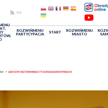
RSS
MENU
KT,
ROZWIŃ
MENU
ROZWIŃ
MENU
ROZ
RY
START
PARTYCYPACJA
MIASTO
SA
NTÓW,
O
018
26815259 382720008806177 2630263668042958465 N