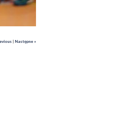
revious
|
Następne »