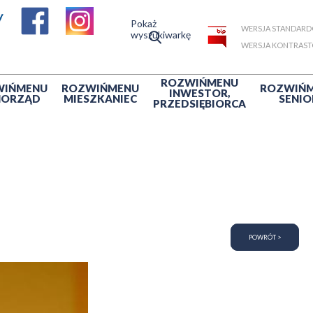
Pokaż
WERSJA STANDAR
wyszukiwarkę
WERSJA KONTRAS
ROZWIŃ
MENU
WIŃ
MENU
ROZWIŃ
MENU
ROZWIŃ
INWESTOR,
MORZĄD
MIESZKANIEC
SENIO
PRZEDSIĘBIORCA
POWRÓT >