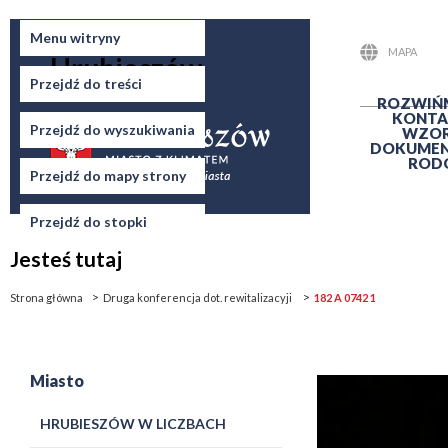
Miasto
Menu witryny
MAPA
Hrubieszów
STRONY
Przejdź do treści
ROZWIŃ
KONTA
Przejdź do wyszukiwania
WZO
DOKUME
ROD
Przejdź do mapy strony
Przejdź do stopki
Jesteś tutaj
Strona główna
Druga konferencja dot. rewitalizacyji
182 A 0742 1
Miasto
HRUBIESZÓW W LICZBACH