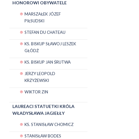
HONOROWI OBYWATELE
MARSZAŁEK JÓZEF
PIŁSUDSKI
STEFAN DU CHATEAU
KS. BISKUP SŁAWOJ LESZEK
GŁÓDŹ
KS. BISKUP JAN ŚRUTWA
JERZY LEOPOLD
KRZYŻEWSKI
WIKTOR ZIN
LAUREACI STATUETKI KRÓLA
WŁADYSŁAWA JAGIEŁŁY
KS. STANISŁAW CHOMICZ
STANISŁAW BODES