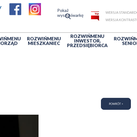
Pokaż
WERSJA STANDAR
wyszukiwarkę
WERSJA KONTRAS
ROZWIŃ
MENU
WIŃ
MENU
ROZWIŃ
MENU
ROZWIŃ
INWESTOR,
MORZĄD
MIESZKANIEC
SENIO
PRZEDSIĘBIORCA
POWRÓT >