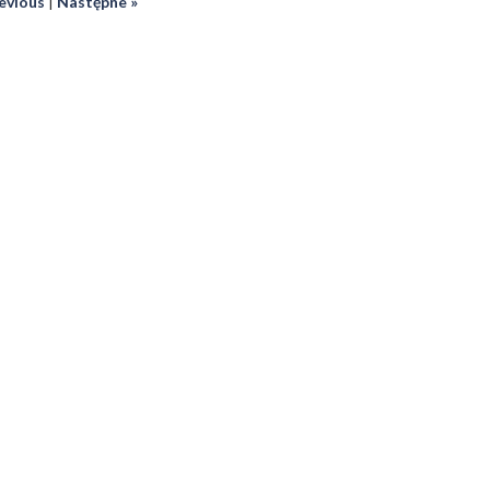
revious
|
Następne »