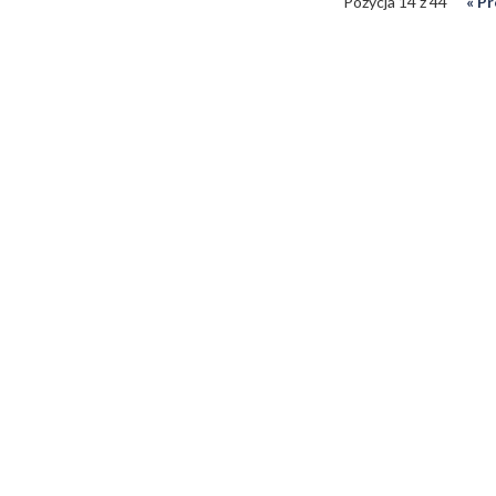
Pozycja 14 z 44
« P