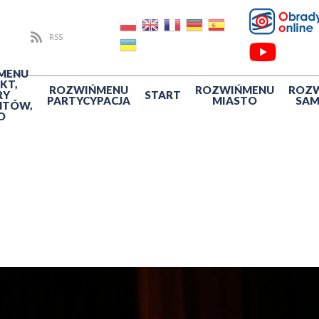
RSS
MENU
KT,
ROZWIŃ
MENU
ROZWIŃ
MENU
ROZ
RY
START
PARTYCYPACJA
MIASTO
SA
NTÓW,
O