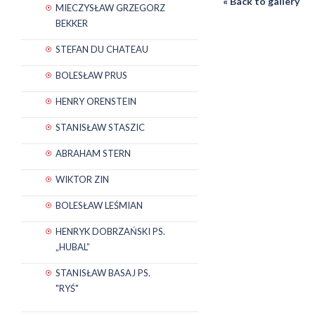
« Back to gallery
MIECZYSŁAW GRZEGORZ
BEKKER
STEFAN DU CHATEAU
BOLESŁAW PRUS
HENRY ORENSTEIN
STANISŁAW STASZIC
ABRAHAM STERN
WIKTOR ZIN
BOLESŁAW LEŚMIAN
HENRYK DOBRZAŃSKI PS.
„HUBAL”
STANISŁAW BASAJ PS.
"RYŚ"