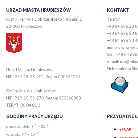
URZĄD MIASTA HRUBIESZÓW
KONTAKT
ul. mjr. Henryka Dobrzańskiego "Hubala" 1
Telefon:
22-500 Hrubieszów
+48 84 696 23 8
+48 84 696 23 8
+48 84 696 23 4
numery wewnętr
faks: +48 84 696
e-mail:
um@miast
Elektroniczna S
Urząd Miasta Hrubieszów:
NIP: 919-18-25-904, Regon 000524074
Gmina Miejska Hrubieszów:
NIP: 919-10-59-278, Regon: 950368888
TERYT: 06 04 01 1
GODZINY PRACY URZĘDU
PRZYDATNE Ł
30
30
poniedziałek:
7
- 15
ePUAP
30
0
0
wtorek:
7
- 17
obywatel.g