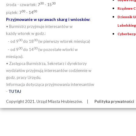
30
30
środa - czwartek:
7
- 15
Rządowe Ce
30
00
piątek:
7
- 14
Dziennik 
Przyjmowanie w sprawach skarg i wniosków:
Lubelskie
• Burmistrz przyjmuje interesantów w
każdy wtorek w godz.:
Cyberbezp
00
00
- od 9
do 18
(w pierwszy wtorek miesiąca)
00
00
- od 9
do 14
(w pozostałe wtorki w
miesiącu).
• Zastępca Burmistrza, Sekretarz i dyrektorzy
wydziałów przyjmują interesantów codziennie w
godz. pracy Urzędu.
Informacja dotycząca przyjmowania interesantów
-
TUTAJ
Copyright 2021. Urząd Miasta Hrubieszów.
Polityka prywatności