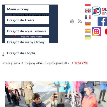
Miasto
Menu witryny
Hrubieszów
Przejdź do treści
MAPA
RSS
STRONY
Przejdź do wyszukiwania
Przejdź do mapy strony
Jesteś tutaj
Przejdź do stopki
Strona główna
Biegamy w Dniu Niepodległości 2017
182 A 9788