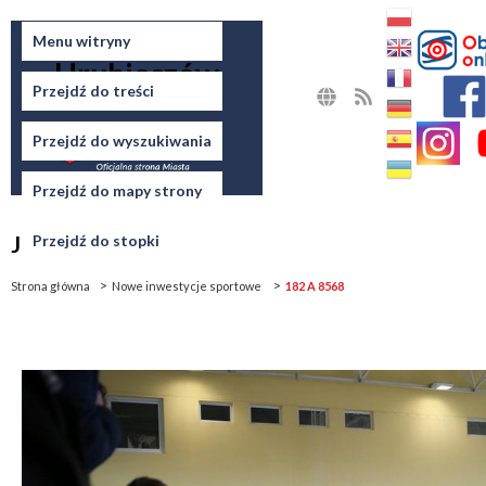
Miasto
Menu witryny
Hrubieszów
Przejdź do treści
MAPA
RSS
STRONY
Przejdź do wyszukiwania
Przejdź do mapy strony
Jesteś tutaj
Przejdź do stopki
Strona główna
Nowe inwestycje sportowe
182 A 8568