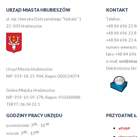
URZĄD MIASTA HRUBIESZÓW
KONTAKT
ul. mjr. Henryka Dobrzańskiego "Hubala" 1
Telefon:
22-500 Hrubieszów
+48 84 696 23 8
+48 84 696 23 8
+48 84 696 23 4
numery wewnętr
faks: +48 84 696
e-mail:
um@miast
Elektroniczna S
Urząd Miasta Hrubieszów:
NIP: 919-18-25-904, Regon 000524074
Gmina Miejska Hrubieszów:
NIP: 919-10-59-278, Regon: 950368888
TERYT: 06 04 01 1
GODZINY PRACY URZĘDU
PRZYDATNE Ł
30
30
poniedziałek:
7
- 15
ePUAP
30
0
0
wtorek:
7
- 17
obywatel.g