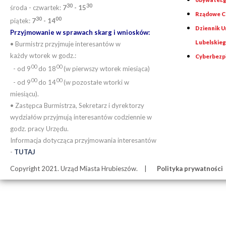
30
30
środa - czwartek:
7
- 15
Rządowe Ce
30
00
piątek:
7
- 14
Dziennik 
Przyjmowanie w sprawach skarg i wniosków:
Lubelskie
• Burmistrz przyjmuje interesantów w
każdy wtorek w godz.:
Cyberbezp
00
00
- od 9
do 18
(w pierwszy wtorek miesiąca)
00
00
- od 9
do 14
(w pozostałe wtorki w
miesiącu).
• Zastępca Burmistrza, Sekretarz i dyrektorzy
wydziałów przyjmują interesantów codziennie w
godz. pracy Urzędu.
Informacja dotycząca przyjmowania interesantów
-
TUTAJ
Copyright 2021. Urząd Miasta Hrubieszów.
Polityka prywatności