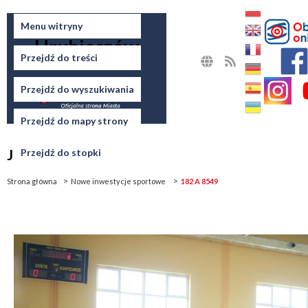
Miasto
Menu witryny
Hrubieszów
Przejdź do treści
MAPA
RSS
STRONY
Przejdź do wyszukiwania
Przejdź do mapy strony
Jesteś tutaj
Przejdź do stopki
Strona główna
Nowe inwestycje sportowe
182 A 8549