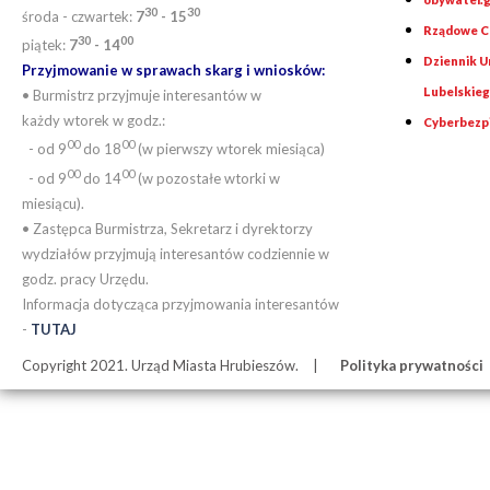
30
30
środa - czwartek:
7
- 15
Rządowe Ce
30
00
piątek:
7
- 14
Dziennik 
Przyjmowanie w sprawach skarg i wniosków:
Lubelskie
• Burmistrz przyjmuje interesantów w
każdy wtorek w godz.:
Cyberbezp
00
00
- od 9
do 18
(w pierwszy wtorek miesiąca)
00
00
- od 9
do 14
(w pozostałe wtorki w
miesiącu).
• Zastępca Burmistrza, Sekretarz i dyrektorzy
wydziałów przyjmują interesantów codziennie w
godz. pracy Urzędu.
Informacja dotycząca przyjmowania interesantów
-
TUTAJ
Copyright 2021. Urząd Miasta Hrubieszów.
Polityka prywatności