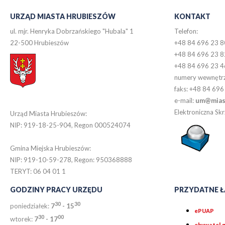
URZĄD MIASTA HRUBIESZÓW
KONTAKT
ul. mjr. Henryka Dobrzańskiego "Hubala" 1
Telefon:
22-500 Hrubieszów
+48 84 696 23 8
+48 84 696 23 8
+48 84 696 23 4
numery wewnętr
faks: +48 84 696
e-mail:
um@miast
Elektroniczna S
Urząd Miasta Hrubieszów:
NIP: 919-18-25-904, Regon 000524074
Gmina Miejska Hrubieszów:
NIP: 919-10-59-278, Regon: 950368888
TERYT: 06 04 01 1
GODZINY PRACY URZĘDU
PRZYDATNE Ł
30
30
poniedziałek:
7
- 15
ePUAP
30
0
0
wtorek:
7
- 17
obywatel.g