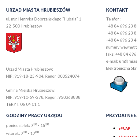
URZĄD MIASTA HRUBIESZÓW
KONTAKT
ul. mjr. Henryka Dobrzańskiego "Hubala" 1
Telefon:
22-500 Hrubieszów
+48 84 696 23 8
+48 84 696 23 8
+48 84 696 23 4
numery wewnętr
faks: +48 84 696
e-mail:
um@miast
Elektroniczna S
Urząd Miasta Hrubieszów:
NIP: 919-18-25-904, Regon 000524074
Gmina Miejska Hrubieszów:
NIP: 919-10-59-278, Regon: 950368888
TERYT: 06 04 01 1
GODZINY PRACY URZĘDU
PRZYDATNE Ł
30
30
poniedziałek:
7
- 15
ePUAP
30
0
0
wtorek:
7
- 17
obywatel.g