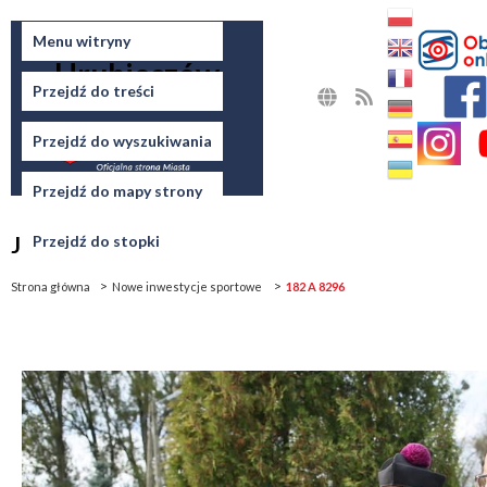
Miasto
Menu witryny
Hrubieszów
Przejdź do treści
MAPA
RSS
STRONY
Przejdź do wyszukiwania
Przejdź do mapy strony
Jesteś tutaj
Przejdź do stopki
Strona główna
Nowe inwestycje sportowe
182 A 8296