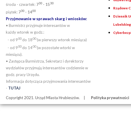
30
30
środa - czwartek:
7
- 15
Rządowe Ce
30
00
piątek:
7
- 14
Dziennik 
Przyjmowanie w sprawach skarg i wniosków:
Lubelskie
• Burmistrz przyjmuje interesantów w
każdy wtorek w godz.:
Cyberbezp
00
00
- od 9
do 18
(w pierwszy wtorek miesiąca)
00
00
- od 9
do 14
(w pozostałe wtorki w
miesiącu).
• Zastępca Burmistrza, Sekretarz i dyrektorzy
wydziałów przyjmują interesantów codziennie w
godz. pracy Urzędu.
Informacja dotycząca przyjmowania interesantów
-
TUTAJ
Copyright 2021. Urząd Miasta Hrubieszów.
Polityka prywatności