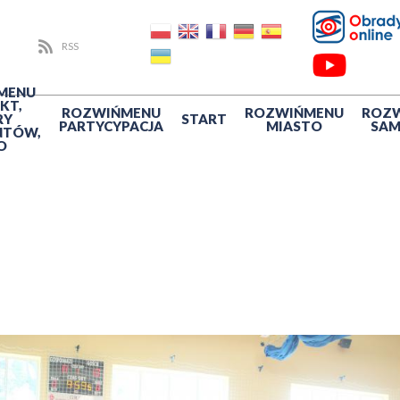
RSS
MENU
KT,
ROZWIŃ
MENU
ROZWIŃ
MENU
ROZ
RY
START
PARTYCYPACJA
MIASTO
SA
NTÓW,
O