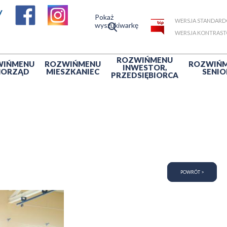
Pokaż
WERSJA STANDAR
wyszukiwarkę
WERSJA KONTRAS
ROZWIŃ
MENU
WIŃ
MENU
ROZWIŃ
MENU
ROZWIŃ
INWESTOR,
MORZĄD
MIESZKANIEC
SENIO
PRZEDSIĘBIORCA
POWRÓT >