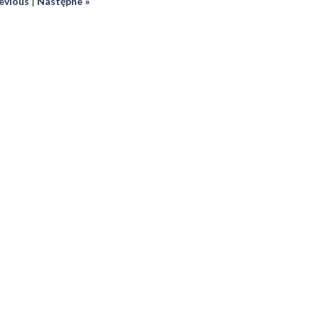
revious
|
Następne »