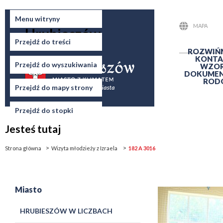
Miasto
Menu witryny
MAPA
Hrubieszów
STRONY
Przejdź do treści
ROZWIŃ
KONTA
Przejdź do wyszukiwania
WZO
DOKUME
ROD
Przejdź do mapy strony
Przejdź do stopki
Jesteś tutaj
Strona główna
Wizyta młodzieży z Izraela
182 A 3016
Miasto
HRUBIESZÓW W LICZBACH