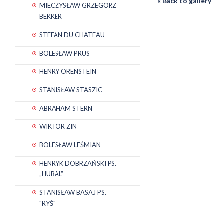
« Back to gallery
MIECZYSŁAW GRZEGORZ
BEKKER
STEFAN DU CHATEAU
BOLESŁAW PRUS
HENRY ORENSTEIN
STANISŁAW STASZIC
ABRAHAM STERN
WIKTOR ZIN
BOLESŁAW LEŚMIAN
HENRYK DOBRZAŃSKI PS.
„HUBAL”
STANISŁAW BASAJ PS.
"RYŚ"