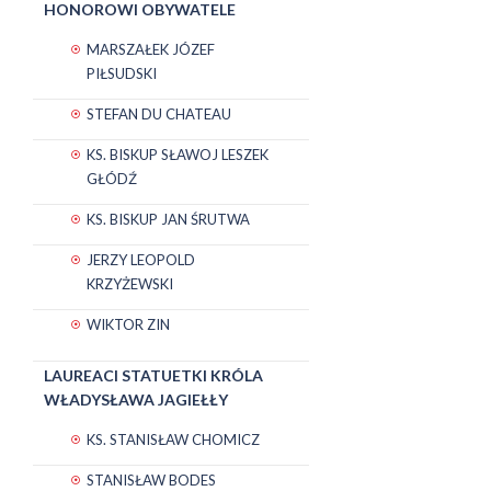
HONOROWI OBYWATELE
MARSZAŁEK JÓZEF
PIŁSUDSKI
STEFAN DU CHATEAU
KS. BISKUP SŁAWOJ LESZEK
GŁÓDŹ
KS. BISKUP JAN ŚRUTWA
JERZY LEOPOLD
KRZYŻEWSKI
WIKTOR ZIN
LAUREACI STATUETKI KRÓLA
WŁADYSŁAWA JAGIEŁŁY
KS. STANISŁAW CHOMICZ
STANISŁAW BODES