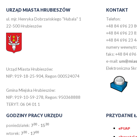
URZĄD MIASTA HRUBIESZÓW
KONTAKT
ul. mjr. Henryka Dobrzańskiego "Hubala" 1
Telefon:
22-500 Hrubieszów
+48 84 696 23 8
+48 84 696 23 8
+48 84 696 23 4
numery wewnętr
faks: +48 84 696
e-mail:
um@miast
Elektroniczna S
Urząd Miasta Hrubieszów:
NIP: 919-18-25-904, Regon 000524074
Gmina Miejska Hrubieszów:
NIP: 919-10-59-278, Regon: 950368888
TERYT: 06 04 01 1
GODZINY PRACY URZĘDU
PRZYDATNE Ł
30
30
poniedziałek:
7
- 15
ePUAP
30
0
0
wtorek:
7
- 17
obywatel.g