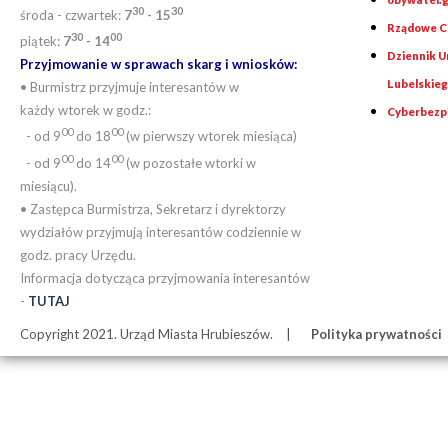
30
30
środa - czwartek:
7
- 15
Rządowe Ce
30
00
piątek:
7
- 14
Dziennik 
Przyjmowanie w sprawach skarg i wniosków:
Lubelskie
• Burmistrz przyjmuje interesantów w
każdy wtorek w godz.:
Cyberbezp
00
00
- od 9
do 18
(w pierwszy wtorek miesiąca)
00
00
- od 9
do 14
(w pozostałe wtorki w
miesiącu).
• Zastępca Burmistrza, Sekretarz i dyrektorzy
wydziałów przyjmują interesantów codziennie w
godz. pracy Urzędu.
Informacja dotycząca przyjmowania interesantów
-
TUTAJ
Copyright 2021. Urząd Miasta Hrubieszów.
Polityka prywatności