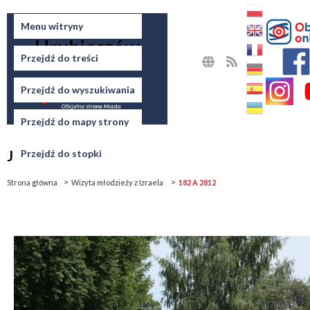
Miasto
Menu witryny
Hrubieszów
Przejdź do treści
MAPA
RSS
STRONY
Przejdź do wyszukiwania
Przejdź do mapy strony
Jesteś tutaj
Przejdź do stopki
Strona główna
Wizyta młodzieży z Izraela
182 A 2812