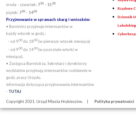
30
30
środa - czwartek:
7
- 15
Rządowe Ce
30
00
piątek:
7
- 14
Dziennik 
Przyjmowanie w sprawach skarg i wniosków:
Lubelskie
• Burmistrz przyjmuje interesantów w
każdy wtorek w godz.:
Cyberbezp
00
00
- od 9
do 18
(w pierwszy wtorek miesiąca)
00
00
- od 9
do 14
(w pozostałe wtorki w
miesiącu).
• Zastępca Burmistrza, Sekretarz i dyrektorzy
wydziałów przyjmują interesantów codziennie w
godz. pracy Urzędu.
Informacja dotycząca przyjmowania interesantów
-
TUTAJ
Copyright 2021. Urząd Miasta Hrubieszów.
Polityka prywatności