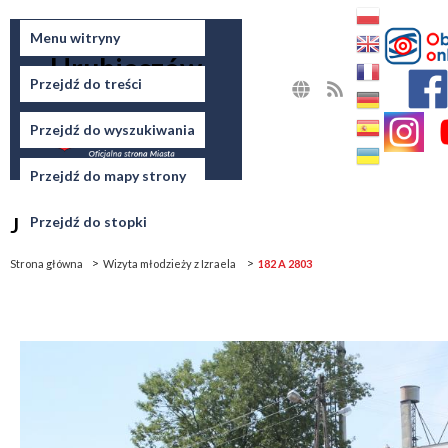
Miasto
Menu witryny
Hrubieszów
Przejdź do treści
MAPA
RSS
STRONY
Przejdź do wyszukiwania
Przejdź do mapy strony
Jesteś tutaj
Przejdź do stopki
Strona główna
Wizyta młodzieży z Izraela
182 A 2803