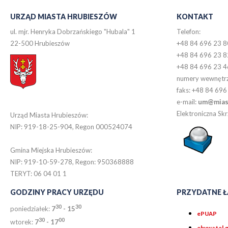
URZĄD MIASTA HRUBIESZÓW
KONTAKT
ul. mjr. Henryka Dobrzańskiego "Hubala" 1
Telefon:
22-500 Hrubieszów
+48 84 696 23 8
+48 84 696 23 8
+48 84 696 23 4
numery wewnętr
faks: +48 84 696
e-mail:
um@miast
Elektroniczna S
Urząd Miasta Hrubieszów:
NIP: 919-18-25-904, Regon 000524074
Gmina Miejska Hrubieszów:
NIP: 919-10-59-278, Regon: 950368888
TERYT: 06 04 01 1
GODZINY PRACY URZĘDU
PRZYDATNE Ł
30
30
poniedziałek:
7
- 15
ePUAP
30
0
0
wtorek:
7
- 17
obywatel.g