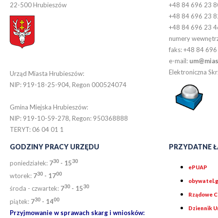
22-500 Hrubieszów
+48 84 696 23 8
+48 84 696 23 8
+48 84 696 23 4
numery wewnętr
faks: +48 84 696
e-mail:
um@miast
Elektroniczna S
Urząd Miasta Hrubieszów:
NIP: 919-18-25-904, Regon 000524074
Gmina Miejska Hrubieszów:
NIP: 919-10-59-278, Regon: 950368888
TERYT: 06 04 01 1
GODZINY PRACY URZĘDU
PRZYDATNE Ł
30
30
poniedziałek:
7
- 15
ePUAP
30
0
0
wtorek:
7
- 17
obywatel.g
30
30
środa - czwartek:
7
- 15
Rządowe Ce
30
00
piątek:
7
- 14
Dziennik 
Przyjmowanie w sprawach skarg i wniosków: