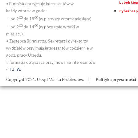
Lubelskie
• Burmistrz przyjmuje interesantów w
każdy wtorek w godz.:
Cyberbezp
00
00
- od 9
do 18
(w pierwszy wtorek miesiąca)
00
00
- od 9
do 14
(w pozostałe wtorki w
miesiącu).
• Zastępca Burmistrza, Sekretarz i dyrektorzy
wydziałów przyjmują interesantów codziennie w
godz. pracy Urzędu.
Informacja dotycząca przyjmowania interesantów
-
TUTAJ
Copyright 2021. Urząd Miasta Hrubieszów.
Polityka prywatności