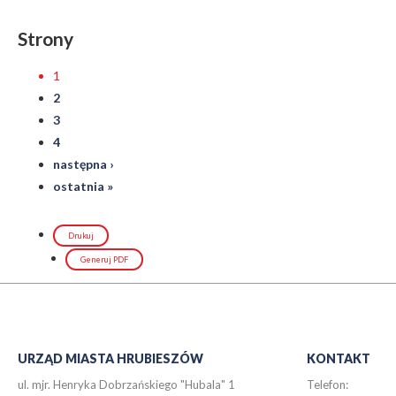
Strony
1
2
3
4
następna ›
ostatnia »
Drukuj
Generuj PDF
URZĄD MIASTA HRUBIESZÓW
KONTAKT
ul. mjr. Henryka Dobrzańskiego "Hubala" 1
Telefon: