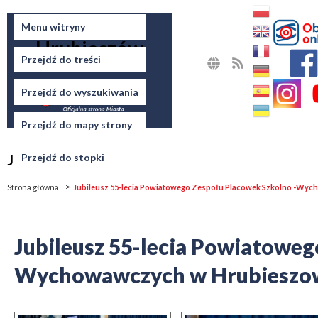
Miasto
Menu witryny
Hrubieszów
Przejdź do treści
MAPA
RSS
STRONY
Przejdź do wyszukiwania
Przejdź do mapy strony
Jesteś tutaj
Przejdź do stopki
Strona główna
Jubileusz 55-lecia Powiatowego Zespołu Placówek Szkolno -Wy
Jubileusz 55-lecia Powiatoweg
Wychowawczych w Hrubieszo