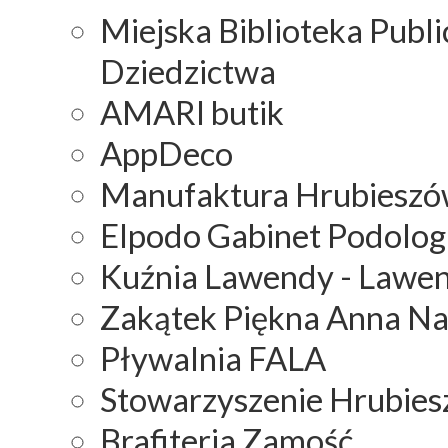
Miejska Biblioteka Publ
Dziedzictwa
AMARI butik
AppDeco
Manufaktura Hrubieszów
Elpodo Gabinet Podolog
Kuźnia Lawendy - Lawe
Zakątek Piękna Anna Na
Pływalnia FALA
Stowarzyszenie Hrubie
Brafiteria Zamość