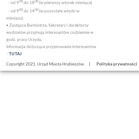
00
00
- od 9
do 18
(w pierwszy wtorek miesiąca)
00
00
- od 9
do 14
(w pozostałe wtorki w
miesiącu).
• Zastępca Burmistrza, Sekretarz i dyrektorzy
wydziałów przyjmują interesantów codziennie w
godz. pracy Urzędu.
Informacja dotycząca przyjmowania interesantów
-
TUTAJ
Copyright 2021. Urząd Miasta Hrubieszów.
Polityka prywatności