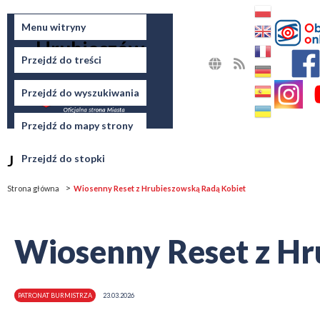
Miasto
Menu witryny
Hrubieszów
Przejdź do treści
MAPA
RSS
STRONY
Przejdź do wyszukiwania
Przejdź do mapy strony
Jesteś tutaj
Przejdź do stopki
Strona główna
Wiosenny Reset z Hrubieszowską Radą Kobiet
Wiosenny Reset z Hr
PATRONAT BURMISTRZA
23.03.2026