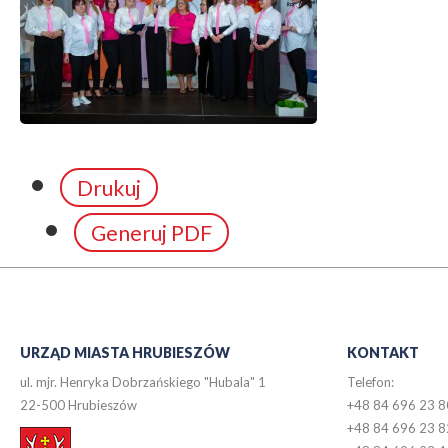
Drukuj
Generuj PDF
URZĄD MIASTA HRUBIESZÓW
KONTAKT
ul. mjr. Henryka Dobrzańskiego "Hubala" 1
Telefon:
22-500 Hrubieszów
+48 84 696 23 8
+48 84 696 23 8