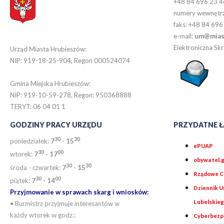
+48 84 696 23 4
numery wewnętr
faks: +48 84 696
e-mail:
um@miast
Elektroniczna S
Urząd Miasta Hrubieszów:
NIP: 919-18-25-904, Regon 000524074
Gmina Miejska Hrubieszów:
NIP: 919-10-59-278, Regon: 950368888
TERYT: 06 04 01 1
GODZINY PRACY URZĘDU
PRZYDATNE Ł
30
30
poniedziałek:
7
- 15
ePUAP
30
0
0
wtorek:
7
- 17
obywatel.g
30
30
środa - czwartek:
7
- 15
Rządowe Ce
30
00
piątek:
7
- 14
Dziennik 
Przyjmowanie w sprawach skarg i wniosków:
Lubelskie
• Burmistrz przyjmuje interesantów w
każdy wtorek w godz.:
Cyberbezp