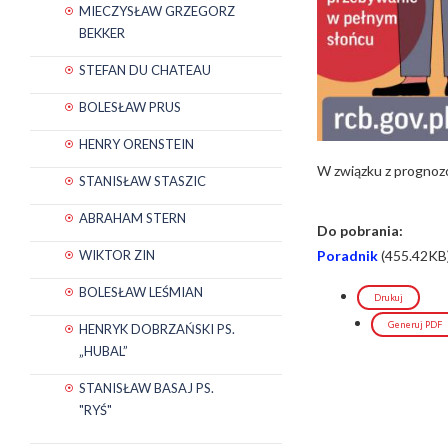
MIECZYSŁAW GRZEGORZ
BEKKER
STEFAN DU CHATEAU
BOLESŁAW PRUS
HENRY ORENSTEIN
W związku z prognoz
STANISŁAW STASZIC
ABRAHAM STERN
Do pobrania:
WIKTOR ZIN
Poradnik
(455.42KB
BOLESŁAW LEŚMIAN
Drukuj
Generuj PDF
HENRYK DOBRZAŃSKI PS.
„HUBAL”
STANISŁAW BASAJ PS.
"RYŚ"