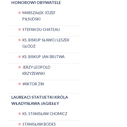
HONOROWI OBYWATELE
MARSZAŁEK JÓZEF
PIŁSUDSKI
STEFAN DU CHATEAU
KS. BISKUP SŁAWOJ LESZEK
GŁÓDŹ
KS. BISKUP JAN ŚRUTWA
JERZY LEOPOLD
KRZYŻEWSKI
WIKTOR ZIN
LAUREACI STATUETKI KRÓLA
WŁADYSŁAWA JAGIEŁŁY
KS. STANISŁAW CHOMICZ
STANISŁAW BODES