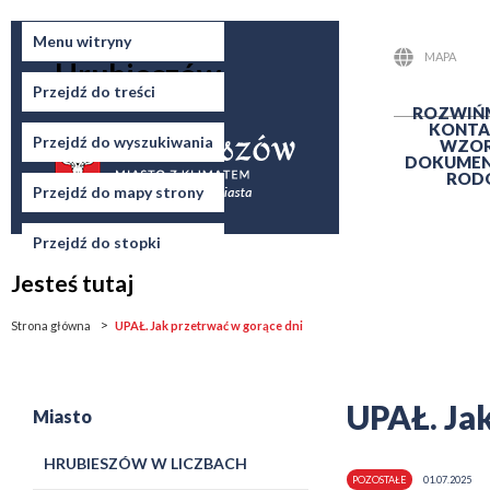
Miasto
Menu witryny
MAPA
Hrubieszów
STRONY
Przejdź do treści
ROZWIŃ
KONTA
Przejdź do wyszukiwania
WZO
DOKUME
ROD
Przejdź do mapy strony
Przejdź do stopki
Jesteś tutaj
Strona główna
UPAŁ. Jak przetrwać w gorące dni
UPAŁ. Jak
Miasto
HRUBIESZÓW W LICZBACH
POZOSTAŁE
01.07.2025