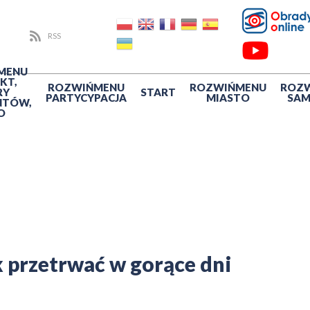
RSS
MENU
KT,
ROZWIŃ
MENU
ROZWIŃ
MENU
ROZ
RY
START
PARTYCYPACJA
MIASTO
SA
NTÓW,
O
 przetrwać w gorące dni