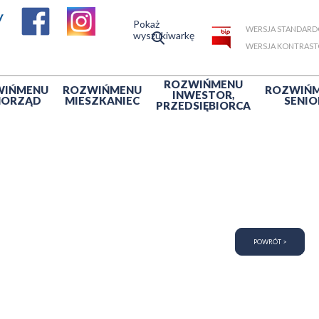
Pokaż
WERSJA STANDAR
wyszukiwarkę
WERSJA KONTRAS
ROZWIŃ
MENU
WIŃ
MENU
ROZWIŃ
MENU
ROZWIŃ
INWESTOR,
MORZĄD
MIESZKANIEC
SENIO
PRZEDSIĘBIORCA
POWRÓT >