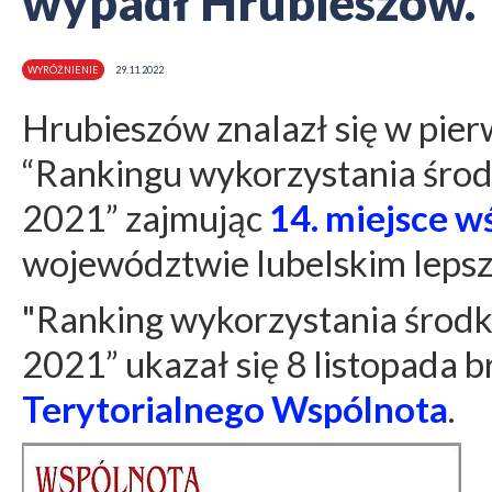
wypadł Hrubieszów.
WYRÓŻNIENIE
29.11.2022
Hrubieszów znalazł się w pie
“Rankingu wykorzystania śro
2021” zajmując
14. miejsce 
województwie lubelskim lepszy 
"Ranking wykorzystania środ
2021” ukazał się 8 listopada b
Terytorialnego Wspólnota
.