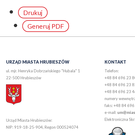
Drukuj
Generuj PDF
URZĄD MIASTA HRUBIESZÓW
KONTAKT
ul. mjr. Henryka Dobrzańskiego "Hubala" 1
Telefon:
22-500 Hrubieszów
+48 84 696 23 8
+48 84 696 23 8
+48 84 696 23 4
numery wewnętr
faks: +48 84 696
e-mail:
um@miast
Elektroniczna S
Urząd Miasta Hrubieszów:
NIP: 919-18-25-904, Regon 000524074