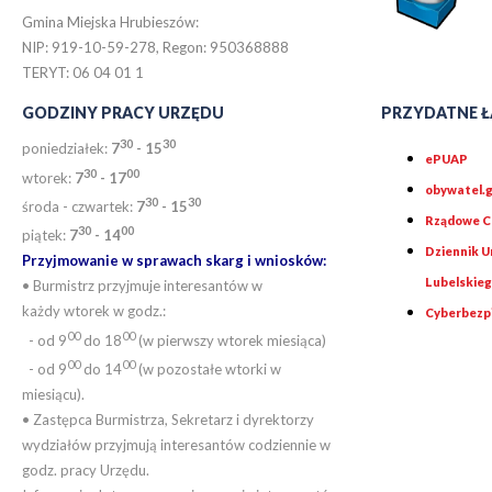
Gmina Miejska Hrubieszów:
NIP: 919-10-59-278, Regon: 950368888
TERYT: 06 04 01 1
GODZINY PRACY URZĘDU
PRZYDATNE Ł
30
30
poniedziałek:
7
- 15
ePUAP
30
0
0
wtorek:
7
- 17
obywatel.g
30
30
środa - czwartek:
7
- 15
Rządowe Ce
30
00
piątek:
7
- 14
Dziennik 
Przyjmowanie w sprawach skarg i wniosków:
Lubelskie
• Burmistrz przyjmuje interesantów w
każdy wtorek w godz.:
Cyberbezp
00
00
- od 9
do 18
(w pierwszy wtorek miesiąca)
00
00
- od 9
do 14
(w pozostałe wtorki w
miesiącu).
• Zastępca Burmistrza, Sekretarz i dyrektorzy
wydziałów przyjmują interesantów codziennie w
godz. pracy Urzędu.