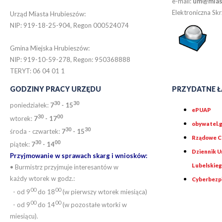
e-mail:
um@miast
Elektroniczna S
Urząd Miasta Hrubieszów:
NIP: 919-18-25-904, Regon 000524074
Gmina Miejska Hrubieszów:
NIP: 919-10-59-278, Regon: 950368888
TERYT: 06 04 01 1
GODZINY PRACY URZĘDU
PRZYDATNE Ł
30
30
poniedziałek:
7
- 15
ePUAP
30
0
0
wtorek:
7
- 17
obywatel.g
30
30
środa - czwartek:
7
- 15
Rządowe Ce
30
00
piątek:
7
- 14
Dziennik 
Przyjmowanie w sprawach skarg i wniosków:
Lubelskie
• Burmistrz przyjmuje interesantów w
każdy wtorek w godz.:
Cyberbezp
00
00
- od 9
do 18
(w pierwszy wtorek miesiąca)
00
00
- od 9
do 14
(w pozostałe wtorki w
miesiącu).