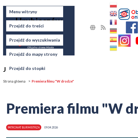
Miasto
Menu witryny
Hrubieszów
Przejdź do treści
MAPA
RSS
STRONY
Przejdź do wyszukiwania
Przejdź do mapy strony
Jesteś tutaj
Przejdź do stopki
Strona główna
Premiera filmu "W drodze"
Premiera filmu "W d
PATRONAT BURMISTRZA
09.04.2026