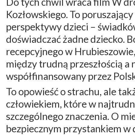
Do tych chwil wraca film W dr
Kozłowskiego
. To poruszając
perspektywy dzieci – świadkó
doświadczać żadne dziecko. Bo
recepcyjnego w Hrubieszowie,
między trudną przeszłością a
współfinansowany przez Polski
To opowieść o strachu, ale tak
człowiekiem, które w najtrud
szczególnego znaczenia. O miej
bezpiecznym przystankiem w 