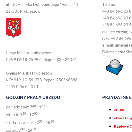
ul. mjr. Henryka Dobrzańskiego "Hubala" 1
Telefon:
22-500 Hrubieszów
+48 84 696 23 8
+48 84 696 23 8
+48 84 696 23 4
numery wewnętr
faks: +48 84 696
e-mail:
um@miast
Elektroniczna S
Urząd Miasta Hrubieszów:
NIP: 919-18-25-904, Regon 000524074
Gmina Miejska Hrubieszów:
NIP: 919-10-59-278, Regon: 950368888
TERYT: 06 04 01 1
GODZINY PRACY URZĘDU
PRZYDATNE Ł
30
30
poniedziałek:
7
- 15
ePUAP
30
0
0
wtorek:
7
- 17
obywatel.g
30
30
środa - czwartek:
7
- 15
Rządowe Ce
30
00
piątek:
7
- 14