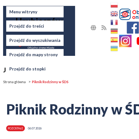
Miasto
Menu witryny
Hrubieszów
Przejdź do treści
MAPA
RSS
STRONY
Przejdź do wyszukiwania
Przejdź do mapy strony
Jesteś tutaj
Przejdź do stopki
Strona główna
Piknik Rodzinny w ŚDS
Piknik Rodzinny w Ś
POZOSTAŁE
06.07.2026