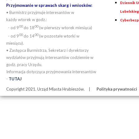
Dziennik 
Przyjmowanie w sprawach skarg i wniosków:
Lubelskie
• Burmistrz przyjmuje interesantów w
każdy wtorek w godz.:
Cyberbezp
00
00
- od 9
do 18
(w pierwszy wtorek miesiąca)
00
00
- od 9
do 14
(w pozostałe wtorki w
miesiącu).
• Zastępca Burmistrza, Sekretarz i dyrektorzy
wydziałów przyjmują interesantów codziennie w
godz. pracy Urzędu.
Informacja dotycząca przyjmowania interesantów
-
TUTAJ
Copyright 2021. Urząd Miasta Hrubieszów.
Polityka prywatności