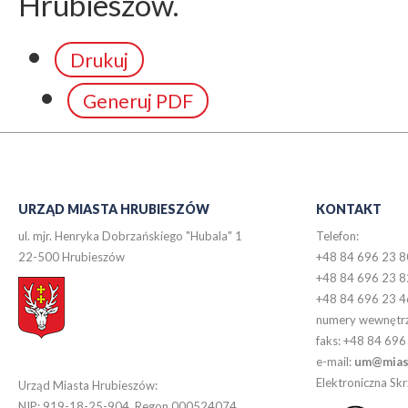
Hrubieszów.
Drukuj
Generuj PDF
URZĄD MIASTA HRUBIESZÓW
KONTAKT
ul. mjr. Henryka Dobrzańskiego "Hubala" 1
Telefon:
22-500 Hrubieszów
+48 84 696 23 8
+48 84 696 23 8
+48 84 696 23 4
numery wewnętr
faks: +48 84 696
e-mail:
um@miast
Elektroniczna S
Urząd Miasta Hrubieszów:
NIP: 919-18-25-904, Regon 000524074