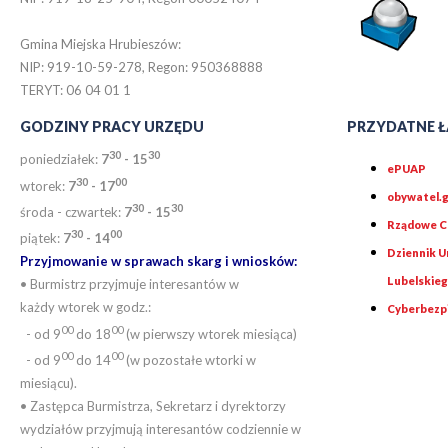
Gmina Miejska Hrubieszów:
NIP: 919-10-59-278, Regon: 950368888
TERYT: 06 04 01 1
GODZINY PRACY URZĘDU
PRZYDATNE Ł
30
30
poniedziałek:
7
- 15
ePUAP
30
0
0
wtorek:
7
- 17
obywatel.g
30
30
środa - czwartek:
7
- 15
Rządowe Ce
30
00
piątek:
7
- 14
Dziennik 
Przyjmowanie w sprawach skarg i wniosków:
Lubelskie
• Burmistrz przyjmuje interesantów w
każdy wtorek w godz.:
Cyberbezp
00
00
- od 9
do 18
(w pierwszy wtorek miesiąca)
00
00
- od 9
do 14
(w pozostałe wtorki w
miesiącu).
• Zastępca Burmistrza, Sekretarz i dyrektorzy
wydziałów przyjmują interesantów codziennie w