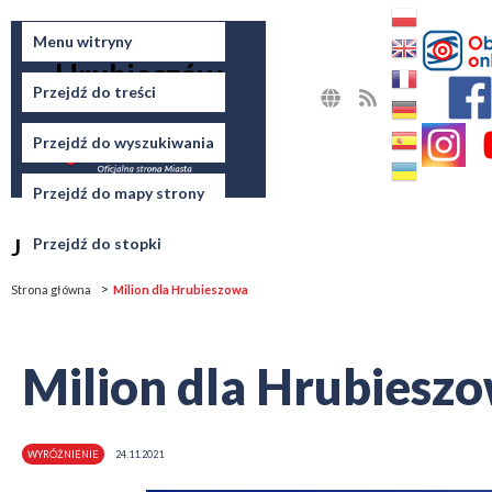
Miasto
Menu witryny
Hrubieszów
Przejdź do treści
MAPA
RSS
STRONY
Przejdź do wyszukiwania
Przejdź do mapy strony
Jesteś tutaj
Przejdź do stopki
Strona główna
Milion dla Hrubieszowa
Milion dla Hrubiesz
WYRÓŻNIENIE
24.11.2021