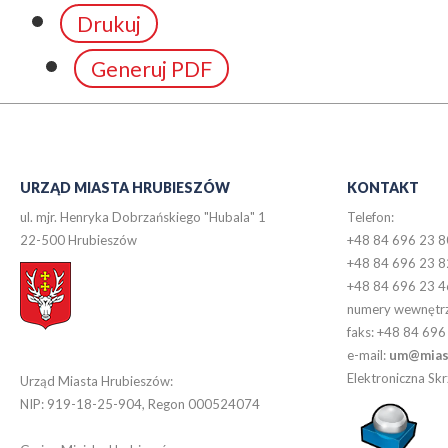
Drukuj
Generuj PDF
URZĄD MIASTA HRUBIESZÓW
KONTAKT
ul. mjr. Henryka Dobrzańskiego "Hubala" 1
Telefon:
22-500 Hrubieszów
+48 84 696 23 8
+48 84 696 23 8
+48 84 696 23 4
numery wewnętr
faks: +48 84 696
e-mail:
um@miast
Elektroniczna S
Urząd Miasta Hrubieszów:
NIP: 919-18-25-904, Regon 000524074