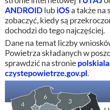
stronie internetowej
TUTAJ
or
ANDROID
lub
iOS
a także na 
zobaczyć, kiedy są przekroczo
dochodzi do tego najczęściej.
Dane na temat liczby wnioskó
Powietrza składanych w posz
sprawdzić na stronie
polskial
czystepowietrze.gov.pl
.