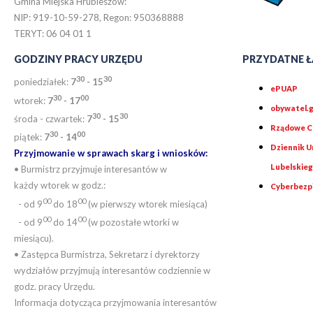
Gmina Miejska Hrubieszów:
NIP: 919-10-59-278, Regon: 950368888
TERYT: 06 04 01 1
GODZINY PRACY URZĘDU
PRZYDATNE Ł
30
30
poniedziałek:
7
- 15
ePUAP
30
0
0
wtorek:
7
- 17
obywatel.g
30
30
środa - czwartek:
7
- 15
Rządowe Ce
30
00
piątek:
7
- 14
Dziennik 
Przyjmowanie w sprawach skarg i wniosków:
Lubelskie
• Burmistrz przyjmuje interesantów w
każdy wtorek w godz.:
Cyberbezp
00
00
- od 9
do 18
(w pierwszy wtorek miesiąca)
00
00
- od 9
do 14
(w pozostałe wtorki w
miesiącu).
• Zastępca Burmistrza, Sekretarz i dyrektorzy
wydziałów przyjmują interesantów codziennie w
godz. pracy Urzędu.
Informacja dotycząca przyjmowania interesantów