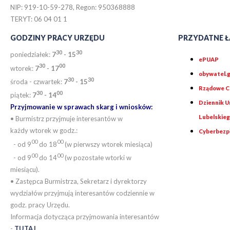
NIP: 919-10-59-278, Regon: 950368888
TERYT: 06 04 01 1
GODZINY PRACY URZĘDU
PRZYDATNE Ł
30
30
poniedziałek:
7
- 15
ePUAP
30
0
0
wtorek:
7
- 17
obywatel.g
30
30
środa - czwartek:
7
- 15
Rządowe Ce
30
00
piątek:
7
- 14
Dziennik 
Przyjmowanie w sprawach skarg i wniosków:
Lubelskie
• Burmistrz przyjmuje interesantów w
każdy wtorek w godz.:
Cyberbezp
00
00
- od 9
do 18
(w pierwszy wtorek miesiąca)
00
00
- od 9
do 14
(w pozostałe wtorki w
miesiącu).
• Zastępca Burmistrza, Sekretarz i dyrektorzy
wydziałów przyjmują interesantów codziennie w
godz. pracy Urzędu.
Informacja dotycząca przyjmowania interesantów
-
TUTAJ