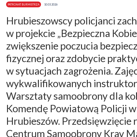
PATRONAT BURMISTRZA
10.03.2026
Hrubieszowscy policjanci zach
w projekcie „Bezpieczna Kobiet
zwiększenie poczucia bezpiec
fizycznej oraz zdobycie prakt
w sytuacjach zagrożenia. Zaj
wykwalifikowanych instruktoró
Warsztaty samoobrony dla kob
Komendę Powiatową Policji w
Hrubieszów. Przedsięwzięcie r
Centrum Samoobrony Krav Mag