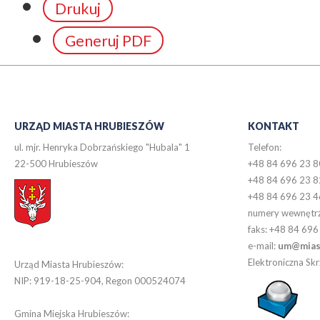
Drukuj
Generuj PDF
URZĄD MIASTA HRUBIESZÓW
KONTAKT
ul. mjr. Henryka Dobrzańskiego "Hubala" 1
Telefon:
22-500 Hrubieszów
+48 84 696 23 8
+48 84 696 23 8
+48 84 696 23 4
numery wewnętr
faks: +48 84 696
e-mail:
um@miast
Elektroniczna S
Urząd Miasta Hrubieszów:
NIP: 919-18-25-904, Regon 000524074
Gmina Miejska Hrubieszów: