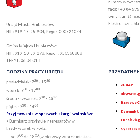
numery wewnętr
faks: +48 84 696
e-mail:
um@miast
Elektroniczna S
Urząd Miasta Hrubieszów:
NIP: 919-18-25-904, Regon 000524074
Gmina Miejska Hrubieszów:
NIP: 919-10-59-278, Regon: 950368888
TERYT: 06 04 01 1
GODZINY PRACY URZĘDU
PRZYDATNE Ł
30
30
poniedziałek:
7
- 15
ePUAP
30
0
0
wtorek:
7
- 17
obywatel.g
30
30
środa - czwartek:
7
- 15
Rządowe Ce
30
00
piątek:
7
- 14
Dziennik 
Przyjmowanie w sprawach skarg i wniosków:
Lubelskie
• Burmistrz przyjmuje interesantów w
każdy wtorek w godz.:
Cyberbezp
00
00
- od 9
do 18
(w pierwszy wtorek miesiąca)