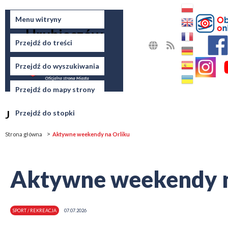
Miasto
Menu witryny
Hrubieszów
Przejdź do treści
MAPA
RSS
STRONY
Przejdź do wyszukiwania
Przejdź do mapy strony
Jesteś tutaj
Przejdź do stopki
Strona główna
Aktywne weekendy na Orliku
Aktywne weekendy n
SPORT / REKREACJA
07.07.2026