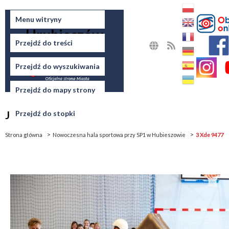
Miasto
Menu witryny
Hrubieszów
Przejdź do treści
MAPA
RSS
STRONY
Przejdź do wyszukiwania
Przejdź do mapy strony
Jesteś tutaj
Przejdź do stopki
Strona główna
Nowoczesna hala sportowa przy SP1 w Hubieszowie
3 Xde 9477