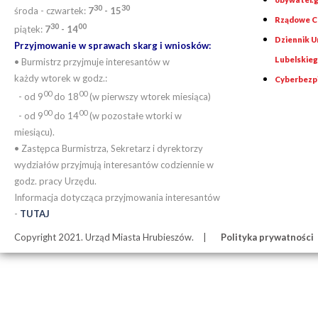
30
30
środa - czwartek:
7
- 15
Rządowe Ce
30
00
piątek:
7
- 14
Dziennik 
Przyjmowanie w sprawach skarg i wniosków:
Lubelskie
• Burmistrz przyjmuje interesantów w
każdy wtorek w godz.:
Cyberbezp
00
00
- od 9
do 18
(w pierwszy wtorek miesiąca)
00
00
- od 9
do 14
(w pozostałe wtorki w
miesiącu).
• Zastępca Burmistrza, Sekretarz i dyrektorzy
wydziałów przyjmują interesantów codziennie w
godz. pracy Urzędu.
Informacja dotycząca przyjmowania interesantów
-
TUTAJ
Copyright 2021. Urząd Miasta Hrubieszów.
Polityka prywatności