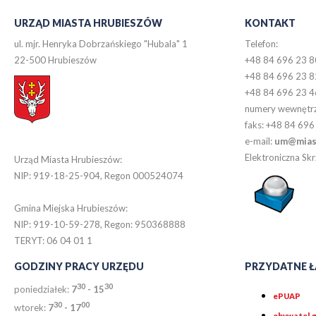
URZĄD MIASTA HRUBIESZÓW
KONTAKT
ul. mjr. Henryka Dobrzańskiego "Hubala" 1
Telefon:
22-500 Hrubieszów
+48 84 696 23 8
+48 84 696 23 8
+48 84 696 23 4
numery wewnętr
faks: +48 84 696
e-mail:
um@miast
Elektroniczna S
Urząd Miasta Hrubieszów:
NIP: 919-18-25-904, Regon 000524074
Gmina Miejska Hrubieszów:
NIP: 919-10-59-278, Regon: 950368888
TERYT: 06 04 01 1
GODZINY PRACY URZĘDU
PRZYDATNE Ł
30
30
poniedziałek:
7
- 15
ePUAP
30
0
0
wtorek:
7
- 17
obywatel.g