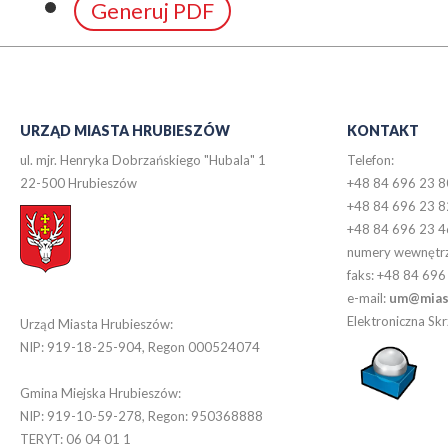
Generuj PDF
URZĄD MIASTA HRUBIESZÓW
KONTAKT
ul. mjr. Henryka Dobrzańskiego "Hubala" 1
Telefon:
22-500 Hrubieszów
+48 84 696 23 8
+48 84 696 23 8
+48 84 696 23 4
numery wewnętr
faks: +48 84 696
e-mail:
um@miast
Elektroniczna S
Urząd Miasta Hrubieszów:
NIP: 919-18-25-904, Regon 000524074
Gmina Miejska Hrubieszów:
NIP: 919-10-59-278, Regon: 950368888
TERYT: 06 04 01 1