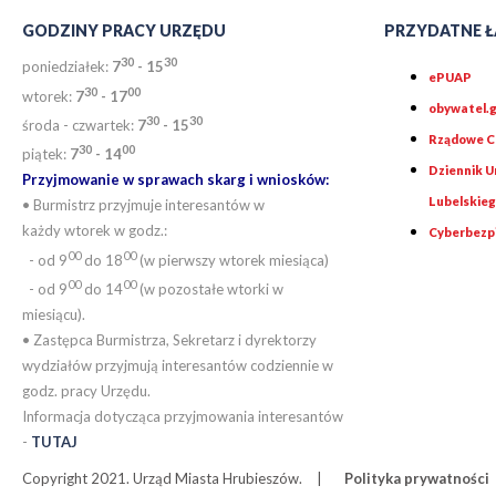
GODZINY PRACY URZĘDU
PRZYDATNE Ł
30
30
poniedziałek:
7
- 15
ePUAP
30
0
0
wtorek:
7
- 17
obywatel.g
30
30
środa - czwartek:
7
- 15
Rządowe Ce
30
00
piątek:
7
- 14
Dziennik 
Przyjmowanie w sprawach skarg i wniosków:
Lubelskie
• Burmistrz przyjmuje interesantów w
każdy wtorek w godz.:
Cyberbezp
00
00
- od 9
do 18
(w pierwszy wtorek miesiąca)
00
00
- od 9
do 14
(w pozostałe wtorki w
miesiącu).
• Zastępca Burmistrza, Sekretarz i dyrektorzy
wydziałów przyjmują interesantów codziennie w
godz. pracy Urzędu.
Informacja dotycząca przyjmowania interesantów
-
TUTAJ
Copyright 2021. Urząd Miasta Hrubieszów.
Polityka prywatności